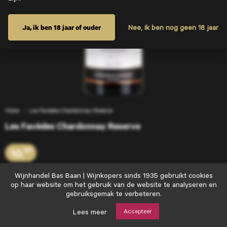
Ja, ik ben 18 jaar of ouder
Nee, ik ben nog geen 18 jaar
Home
Les Favèdes Chardonnay Reserve
Les Favèdes Chardonnay Reserve
10.
50
Wijnhandel
Wijnhandel Bas Baan | Wijnkopers sinds 1935 gebruikt cookies
Bas
op haar website om het gebruik van de website te analyseren en
Voeg toe
+
Baan
gebruiksgemak te verbeteren.
|
Wijnkopers
Lees meer
Accepteer
sinds
Goede wijn moet je delen…