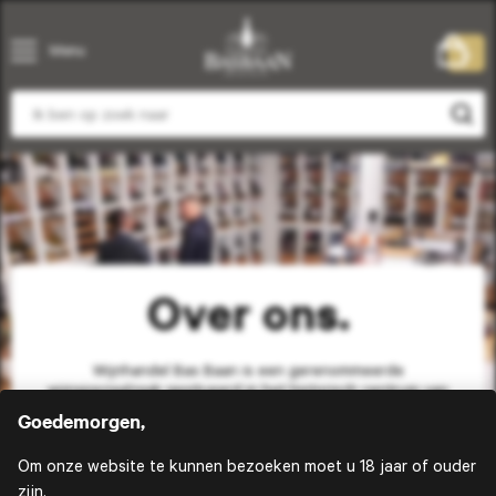
Menu
0
Over ons.
Wijnhandel Bas Baan is een gerenommeerde
wijnspeciaalzaak gesitueerd in het historisch centrum van
Zwijndrecht. Hier hebben wij een grote collectie
Goedemorgen,
champagne en een breed assortiment kwaliteitswijnen,
van klassiek Frans tot aan moderne nieuwe wereldwijnen.
Om onze website te kunnen bezoeken moet u 18 jaar of ouder
Ook hebben wij een groot assortiment aan gedestilleerd,
van oude cognac tot bijzondere whisky en vernieuwende
zijn.