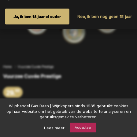
Ja, ik ben 18 jaar of ouder
Nee, ik ben nog geen 18 jaar
Home
Vuurzee Cuvée Prestige
Vuurzee Cuvée Prestige
29.
95
Wijnhandel
Wijnhandel Bas Baan | Wijnkopers sinds 1935 gebruikt cookies
Bas
op haar website om het gebruik van de website te analyseren en
Voeg toe
+
Baan
gebruiksgemak te verbeteren.
|
Wijnkopers
Lees meer
Accepteer
sinds
Goede wijn moet je delen…