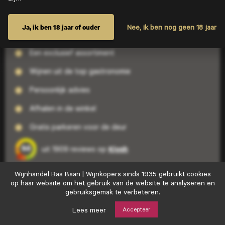
Ja, ik ben 18 jaar of ouder
Nee, ik ben nog geen 18 jaar
Hier staan wij voor
Een exclusief assortiment
Wijnen uit de top gastronomie
Persoonlijk advies
Afhalen in de winkel
Gratis parkeren voor de deur
9.6
Kiyoh
uit 1909 reviews op
Wijnhandel
Wijnhandel Bas Baan | Wijnkopers sinds 1935 gebruikt cookies
Bas
op haar website om het gebruik van de website te analyseren en
Liever persoonlijk contact?
Baan
gebruiksgemak te verbeteren.
|
078 - 612 52 26
Wijnkopers
Lees meer
Accepteer
sinds