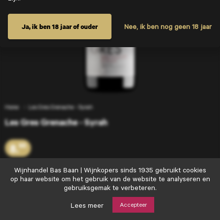
Ja, ik ben 18 jaar of ouder
Nee, ik ben nog geen 18 jaar
Home
Les Gres Grenache - Syrah
Les Gres Grenache - Syrah
8.
95
Wijnhandel
Wijnhandel Bas Baan | Wijnkopers sinds 1935 gebruikt cookies
Bas
op haar website om het gebruik van de website te analyseren en
Voeg toe
+
Baan
gebruiksgemak te verbeteren.
|
Wijnkopers
Lees meer
Accepteer
sinds
Goede wijn moet je delen…