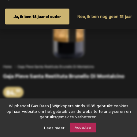
Ja, ik ben 18 jaar of ouder
Nee, ik ben nog geen 18 jaar
Home
Gaja Pieve Santa Restituta Brunello Di Montalcino
Gaja Pieve Santa Restituta Brunello Di Montalcino
84.
50
Wijnhandel
Wijnhandel Bas Baan | Wijnkopers sinds 1935 gebruikt cookies
Bas
op haar website om het gebruik van de website te analyseren en
Voeg toe
+
Baan
gebruiksgemak te verbeteren.
|
Wijnkopers
Lees meer
Accepteer
sinds
Goede wijn moet je delen…