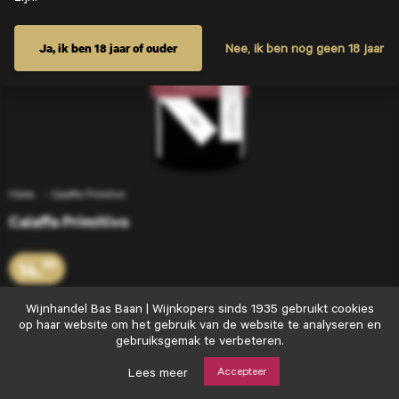
Ja, ik ben 18 jaar of ouder
Nee, ik ben nog geen 18 jaar
Home
Caiaffa Primitivo
Caiaffa Primitivo
14.
95
Wijnhandel
Wijnhandel Bas Baan | Wijnkopers sinds 1935 gebruikt cookies
Bas
op haar website om het gebruik van de website te analyseren en
Voeg toe
+
Baan
gebruiksgemak te verbeteren.
|
Wijnkopers
Lees meer
Accepteer
sinds
Goede wijn moet je delen…