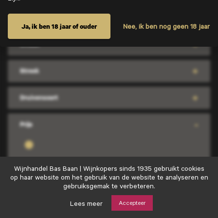
Inhoud
Ja, ik ben 18 jaar of ouder
Nee, ik ben nog geen 18 jaar
Smaak
Streek
Druivensoort
Prijs
Wijnhandel
Wijnhandel Bas Baan | Wijnkopers sinds 1935 gebruikt cookies
Bas
op haar website om het gebruik van de website te analyseren en
Baan
gebruiksgemak te verbeteren.
Wit
|
Wijnkopers
Lees meer
Accepteer
sinds
Sorteer