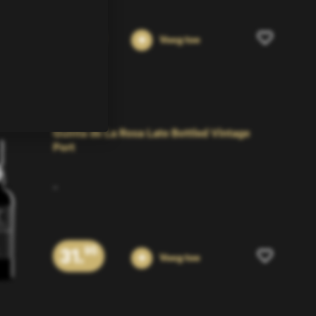
18.
95
Voeg toe
Quinta de La Rosa Late Bottled Vintage
Port
...
31.
95
Voeg toe