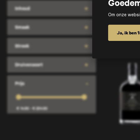
Goedem
Inhoud
Om onze websit
Smaak
Ja, ik ben 1
Streek
Druivensoort
Prijs