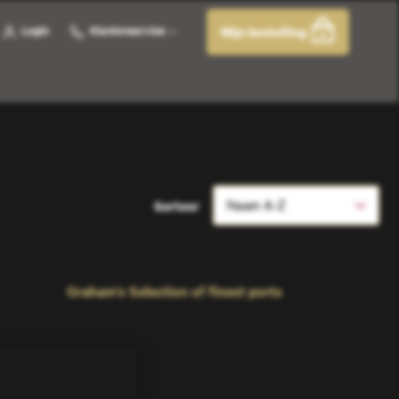
Login
Klantenservice
Mijn bestelling
0
Sorteer
Graham's Selection of finest ports
...